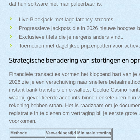
dat hun software niet manipuleerbaar is.
Live Blackjack met lage latency streams.
Progressieve jackpots die in 2026 nieuwe hoogtes b
Exclusieve titels die je nergens anders vindt.
Toernooien met dagelijkse prijzenpotten voor actiev
Financiële transacties vormen het kloppend hart van je s
2026 zie je een verschuiving naar snellere betaalmetho
instant bank transfers en e-wallets. Cookie Casino hant
waarbij geverifieerde accounts binnen enkele uren hun 
rekening hebben staan. Het is raadzaam om je documen
registratie in te dienen om vertraging bij je eerste grote u
voorkomen.
Methode
Verwerkingstijd
Minimale storting