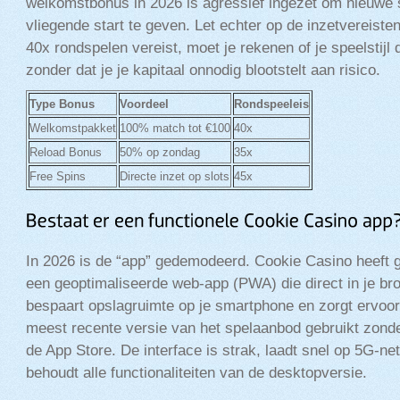
welkomstbonus in 2026 is agressief ingezet om nieuwe 
vliegende start te geven. Let echter op de inzetvereiste
40x rondspelen vereist, moet je rekenen of je speelstijl d
zonder dat je je kapitaal onnodig blootstelt aan risico.
Type Bonus
Voordeel
Rondspeeleis
Welkomstpakket
100% match tot €100
40x
Reload Bonus
50% op zondag
35x
Free Spins
Directe inzet op slots
45x
In 2026 is de “app” gedemodeerd. Cookie Casino heeft 
een geoptimaliseerde web-app (PWA) die direct in je bro
bespaart opslagruimte op je smartphone en zorgt ervoor d
meest recente versie van het spelaanbod gebruikt zond
de App Store. De interface is strak, laadt snel op 5G-n
behoudt alle functionaliteiten van de desktopversie.