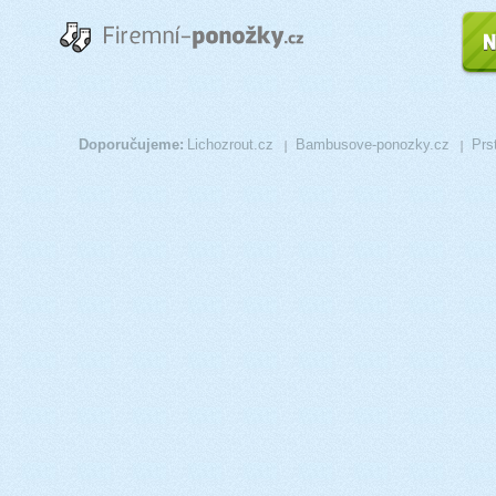
Doporučujeme:
Lichozrout.cz
Bambusove-ponozky.cz
Prs